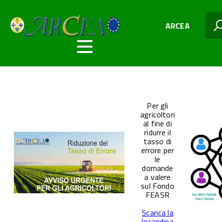
ARCEA
Per gli
agricoltori
al fine di
ridurre il
tasso di
errore per
le
domande
a valere
sul Fondo
FEASR
Scarica la
locandina