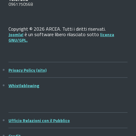
0961750568
Copyright © 2026 ARCEA. Tutti i diritti riservati.
è un software libero rilasciato sotto
Joomla!
licenza
GNU/GPL.
Privacy Policy (sito)
Whistleblowing
Ufficio Relazioni con il Pubblico
Credit