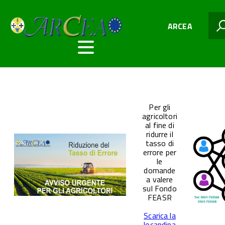
ARCEA
Per gli
agricoltori
al fine di
ridurre il
tasso di
errore per
le
domande
a valere
sul Fondo
FEASR
Scarica la
locandina