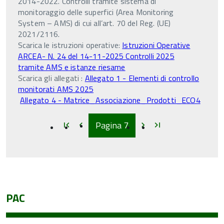
2014-2022. Controlli tramite sistema di
monitoraggio delle superfici (Area Monitoring
System – AMS) di cui all’art. 70 del Reg. (UE)
2021/2116.
Scarica le istruzioni operative:
Istruzioni Operative
ARCEA- N. 24 del 14-11-2025 Controlli 2025
tramite AMS e istanze riesame
Scarica gli allegati :
Allegato 1 - Elementi di controllo
monitorati AMS 2025
Allegato 4 - Matrice_Associazione_Prodotti_ECO4
Inizio
Inizio
Inizio
Inizio
Pagina
7
first_page
chevron_left
chevron_right
last_page
PAC