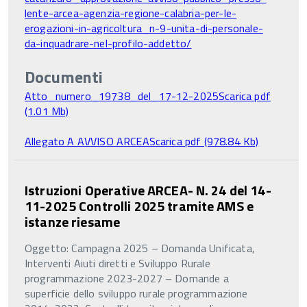
lente-arcea-agenzia-regione-calabria-per-le-
erogazioni-in-agricoltura_n-9-unita-di-personale-
da-inquadrare-nel-profilo-addetto/
Documenti
Atto_numero_19738_del_17-12-2025
Scarica pdf
(1.01 Mb)
Allegato A AVVISO ARCEA
Scarica pdf (978.84 Kb)
Istruzioni Operative ARCEA- N. 24 del 14-
11-2025 Controlli 2025 tramite AMS e
istanze riesame
Oggetto: Campagna 2025 – Domanda Unificata,
Interventi Aiuti diretti e Sviluppo Rurale
programmazione 2023-2027 – Domande a
superficie dello sviluppo rurale programmazione