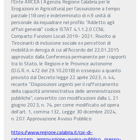
l’Ente ARCEA ( Agenzia Regione Calabria per le
Erogazioni in Agricoltura) per l’assunzione a tempo
parziale (18 ore) e indeterminato di n.9 unità di
personale da inquadrare nel profilo “Addetto agli
affari generali” codice ISTAT 4.1.1.2.0 CCNL
Comparto Funzioni Locali 2019- 2021. Rivolto ai
Tirocinanti di inclusione sociale ex percettori di
mobilità in deroga di cui all’Accordo del 22.01.2015
approvato dalla Conferenza permanente per i rapporti
tra lo Stato, le Regioni e le Province autonome
(D.G.R. n. 472 del 29.10.2018) in ossequio a quanto
previsto dal Decreto legge 22 aprile 2023, n. 44,
recante “Disposizioni urgenti per il rafforzamento
della capacità amministrativa delle amministrazioni
pubbliche”, convertito con modificazioni dalla L. 21
giugno 2023, n. 74, per come modificato ad opera
dell’art. 1, comma 132, Legge 30 dicembre 2024,
n. 207. Approvazione Avviso Pubblico
https://www.regione.calabria.it/cpi-di-
catanzaro_approvazione-avviso-pubblico_presso-