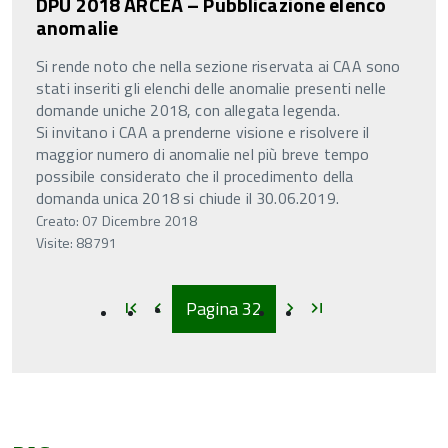
DPU 2018 ARCEA – Pubblicazione elenco
anomalie
Si rende noto che nella sezione riservata ai CAA sono
stati inseriti gli elenchi delle anomalie presenti nelle
domande uniche 2018, con allegata legenda.
Si invitano i CAA a prenderne visione e risolvere il
maggior numero di anomalie nel più breve tempo
possibile considerato che il procedimento della
domanda unica 2018 si chiude il 30.06.2019.
Creato: 07 Dicembre 2018
Visite: 88791
Inizio
Inizio
Inizio
Inizio
Pagina
32
first_page
chevron_left
chevron_right
last_page