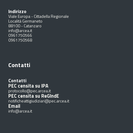
Indirizzo
Viale Europa - Cittadella Regionale
Località Germaneto
88100
-
Catanzaro
info@arcea.it
0961750566
0961750568
Contatti
Contatti
PEC censita su IPA
protocollo@pec.arcea.it
PEC censita su ReGIndE
notificheattigiudiziari@pec.arcea.it
Email
info@arcea.it