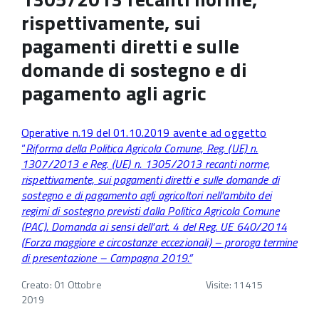
rispettivamente, sui
pagamenti diretti e sulle
domande di sostegno e di
pagamento agli agric
Operative n.19 del 01.10.2019 avente ad oggetto
“
Riforma della Politica Agricola Comune, Reg. (UE) n.
1307/2013 e Reg. (UE) n. 1305/2013 recanti norme,
rispettivamente, sui pagamenti diretti e sulle domande di
sostegno e di pagamento agli agricoltori nell'ambito dei
regimi di sostegno previsti dalla Politica Agricola Comune
(PAC). Domanda ai sensi dell'art. 4 del Reg. UE 640/2014
(Forza maggiore e circostanze eccezionali) – proroga termine
di presentazione – Campagna 2019.”
Creato: 01 Ottobre
Visite: 11415
2019