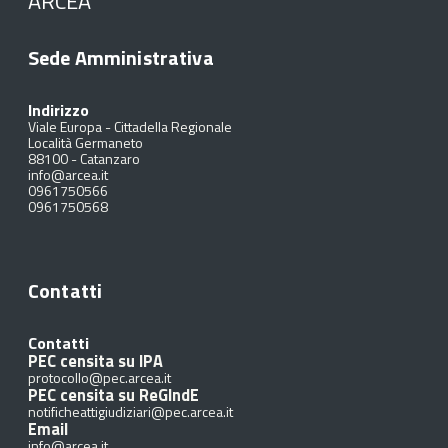
ARCEA
Sede Amministrativa
Indirizzo
Viale Europa - Cittadella Regionale
Località Germaneto
88100
-
Catanzaro
info@arcea.it
0961750566
0961750568
Contatti
Contatti
PEC censita su IPA
protocollo@pec.arcea.it
PEC censita su ReGIndE
notificheattigiudiziari@pec.arcea.it
Email
info@arcea.it