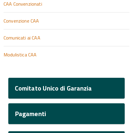
CAA Convenzionati
Convenzione CAA
Comunicati ai CAA
Modulistica CAA
Comitato Unico di Garanzia
Pagamenti