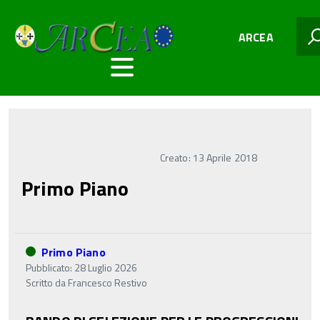
ARCEA
Creato: 13 Aprile 2018
Primo Piano
Primo Piano
Pubblicato: 28 Luglio 2026
Scritto da
Francesco Restivo