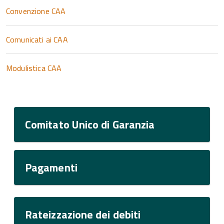
Convenzione CAA
Comunicati ai CAA
Modulistica CAA
Comitato Unico di Garanzia
Pagamenti
Rateizzazione dei debiti