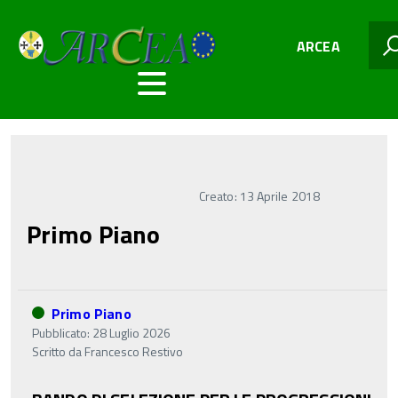
ARCEA
Creato: 13 Aprile 2018
Primo Piano
Primo Piano
Pubblicato: 28 Luglio 2026
Scritto da
Francesco Restivo