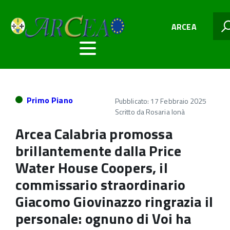
ARCEA
Primo Piano
Pubblicato: 17 Febbraio 2025
Scritto da
Rosaria Ionà
Arcea Calabria promossa
brillantemente dalla Price
Water House Coopers, il
commissario straordinario
Giacomo Giovinazzo ringrazia il
personale: ognuno di Voi ha