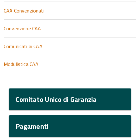
CAA Convenzionati
Convenzione CAA
Comunicati ai CAA
Modulistica CAA
Comitato Unico di Garanzia
Pagamenti