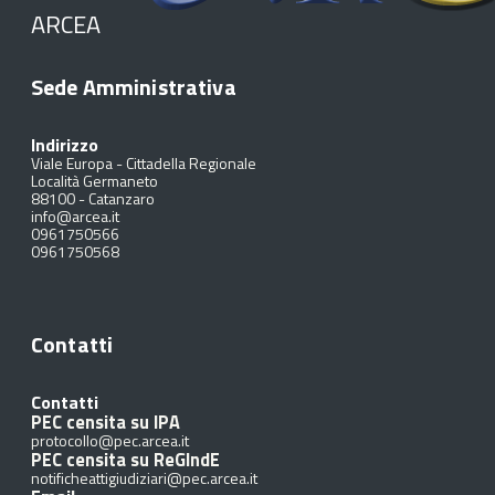
ARCEA
Sede Amministrativa
Indirizzo
Viale Europa - Cittadella Regionale
Località Germaneto
88100
-
Catanzaro
info@arcea.it
0961750566
0961750568
Contatti
Contatti
PEC censita su IPA
protocollo@pec.arcea.it
PEC censita su ReGIndE
notificheattigiudiziari@pec.arcea.it