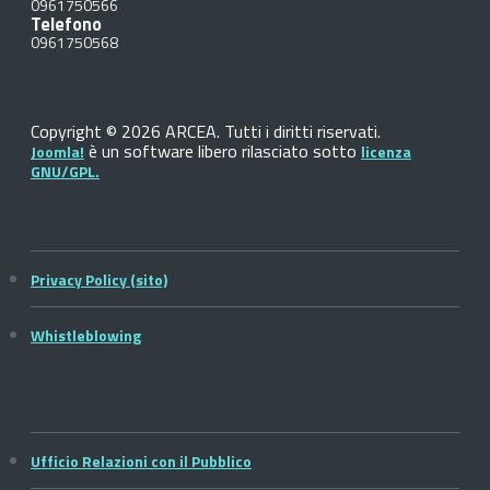
0961750566
Telefono
0961750568
Copyright © 2026 ARCEA. Tutti i diritti riservati.
è un software libero rilasciato sotto
Joomla!
licenza
GNU/GPL.
Privacy Policy (sito)
Whistleblowing
Ufficio Relazioni con il Pubblico