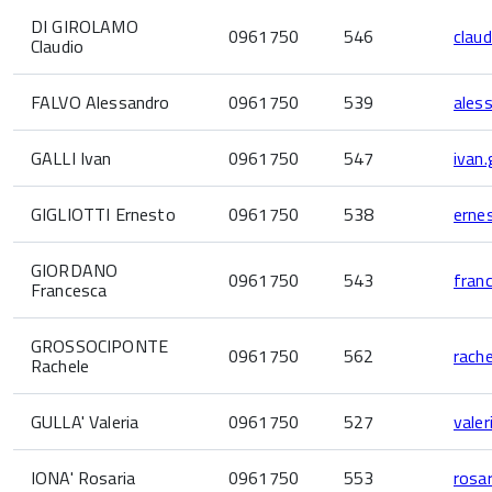
DI GIROLAMO
0961750
546
claud
Claudio
FALVO Alessandro
0961750
539
ales
GALLI Ivan
0961750
547
ivan.
GIGLIOTTI Ernesto
0961750
538
ernes
GIORDANO
0961750
543
fran
Francesca
GROSSOCIPONTE
0961750
562
rach
Rachele
GULLA' Valeria
0961750
527
valer
IONA' Rosaria
0961750
553
rosar