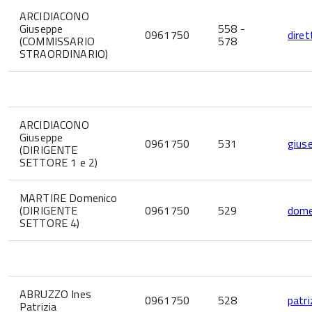
ARCIDIACONO
Giuseppe
558 -
0961750
dire
(COMMISSARIO
578
STRAORDINARIO)
ARCIDIACONO
Giuseppe
0961750
531
gius
(DIRIGENTE
SETTORE 1 e 2)
MARTIRE Domenico
(DIRIGENTE
0961750
529
dome
SETTORE 4)
ABRUZZO Ines
0961750
528
patr
Patrizia