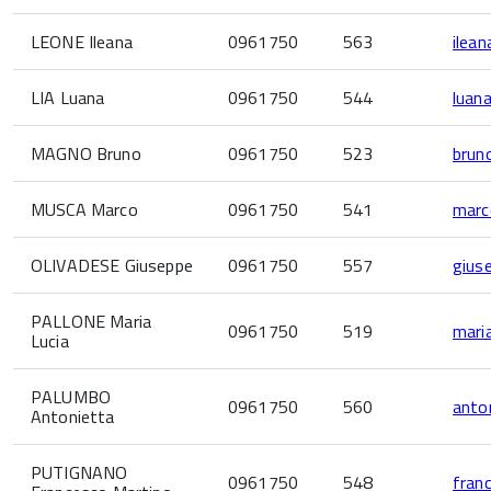
LEONE Ileana
0961750
563
ilean
LIA Luana
0961750
544
luana
MAGNO Bruno
0961750
523
brun
MUSCA Marco
0961750
541
marc
OLIVADESE Giuseppe
0961750
557
gius
PALLONE Maria
0961750
519
mari
Lucia
PALUMBO
0961750
560
anto
Antonietta
PUTIGNANO
0961750
548
fran