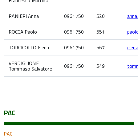
Francesco Martino
RANIERI Anna
0961750
520
anna.
ROCCA Paolo
0961750
551
paol
TORCICOLLO Elena
0961750
567
elena
VERDIGLIONE
0961750
549
tomm
Tommaso Salvatore
PAC
PAC