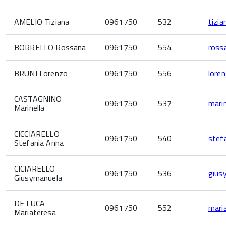
AMELIO Tiziana
0961750
532
tizia
BORRELLO Rossana
0961750
554
ross
BRUNI Lorenzo
0961750
556
loren
CASTAGNINO
0961750
537
mari
Marinella
CICCIARELLO
0961750
540
stefa
Stefania Anna
CICIARELLO
0961750
536
giusy
Giusymanuela
DE LUCA
0961750
552
mari
Mariateresa