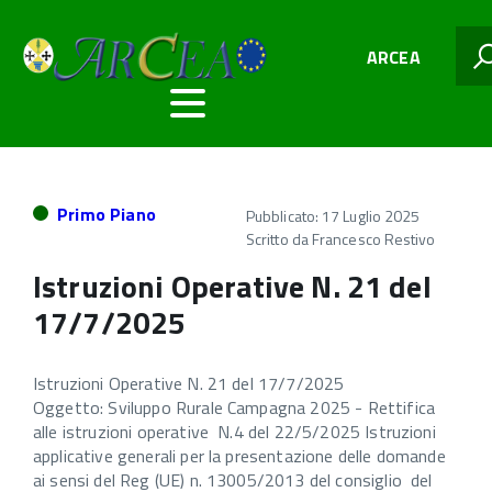
ARCEA
Primo Piano
Pubblicato: 17 Luglio 2025
Scritto da
Francesco Restivo
Istruzioni Operative N. 21 del
17/7/2025
Istruzioni Operative N. 21 del 17/7/2025
Oggetto: Sviluppo Rurale Campagna 2025 - Rettifica
alle istruzioni operative N.4 del 22/5/2025 Istruzioni
applicative generali per la presentazione delle domande
ai sensi del Reg (UE) n. 13005/2013 del consiglio del