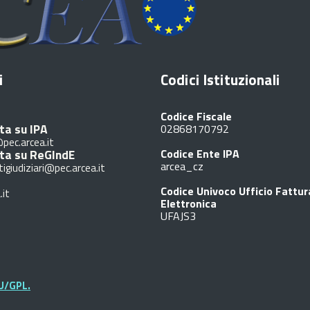
i
Codici Istituzionali
Codice Fiscale
ta su IPA
02868170792
pec.arcea.it
ita su ReGIndE
Codice Ente IPA
arcea_cz
tigiudiziari@pec.arcea.it
Codice Univoco Ufficio Fattu
.it
Elettronica
UFAJS3
U/GPL.