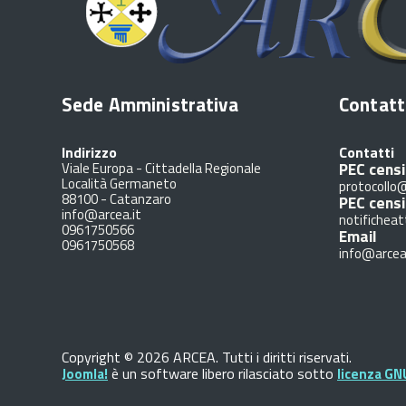
Sede Amministrativa
Contatt
Indirizzo
Contatti
PEC censi
Viale Europa - Cittadella Regionale
Località Germaneto
protocollo@
88100
-
Catanzaro
PEC cens
info@arcea.it
notificheat
0961750566
Email
0961750568
info@arcea
Copyright © 2026 ARCEA. Tutti i diritti riservati.
è un software libero rilasciato sotto
Joomla!
licenza GN